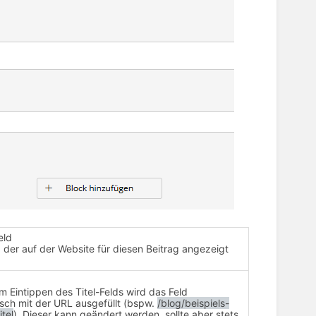
eld
l, der auf der Website für diesen Beitrag angezeigt
d
 Eintippen des Titel-Felds wird das Feld
sch mit der URL ausgefüllt (bspw.
/blog/beispiels-
itel
). Dieser kann geändert werden, sollte aber stets