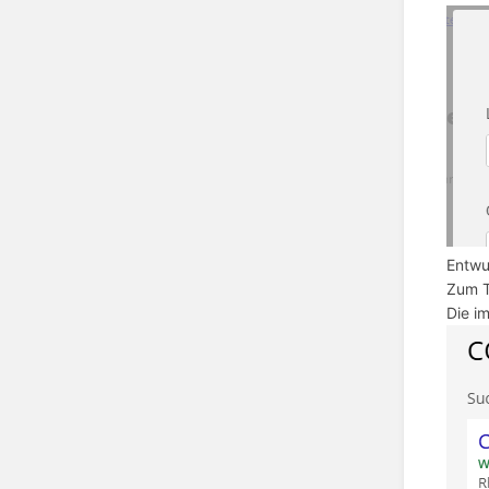
Entwu
Zum T
Die i