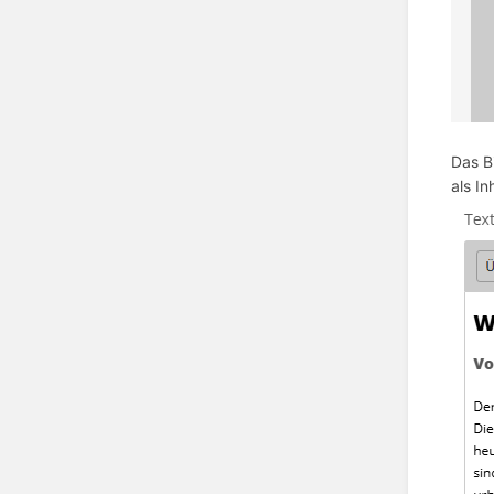
Das Bi
als In