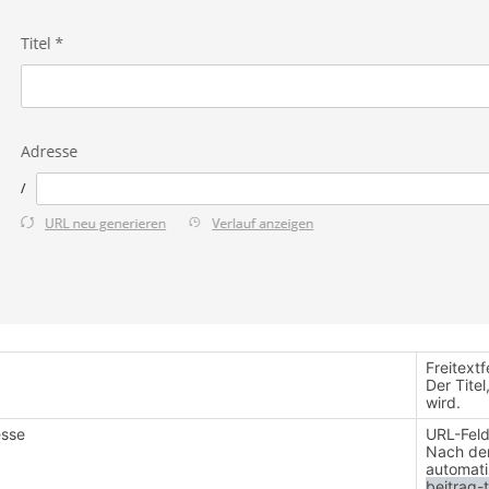
Freitextf
Der Tite
wird.
esse
URL-Fel
Nach dem
automati
beitrag-t