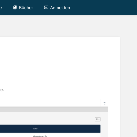
e
Bücher
Anmelden
n
e.