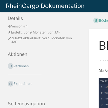
RheinCargo Dokumentation
Details
Büch
Version #4
Erstellt:
vor 9 Monaten
von
JAF
Zuletzt aktualisiert:
vor 9 Monaten
von
B
JAF
Aktionen
In de
Versionen
Die A
Exportieren
Seitennavigation