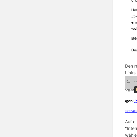
Den r
Links 
Auf e
"Inter
wähle