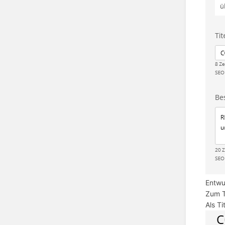
Entwu
Zum T
Als T